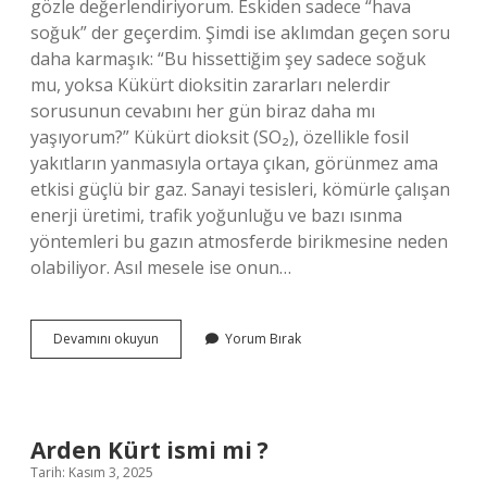
gözle değerlendiriyorum. Eskiden sadece “hava
soğuk” der geçerdim. Şimdi ise aklımdan geçen soru
daha karmaşık: “Bu hissettiğim şey sadece soğuk
mu, yoksa Kükürt dioksitin zararları nelerdir
sorusunun cevabını her gün biraz daha mı
yaşıyorum?” Kükürt dioksit (SO₂), özellikle fosil
yakıtların yanmasıyla ortaya çıkan, görünmez ama
etkisi güçlü bir gaz. Sanayi tesisleri, kömürle çalışan
enerji üretimi, trafik yoğunluğu ve bazı ısınma
yöntemleri bu gazın atmosferde birikmesine neden
olabiliyor. Asıl mesele ise onun…
Kükürt
Devamını okuyun
Yorum Bırak
dioksitin
zararları
nelerdir
?
Arden Kürt ismi mi ?
Tarih: Kasım 3, 2025