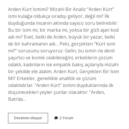
Arden Kürt İsmimi? Mizahi Bir Analiz “Arden Kürt”
ismi kulağa oldukça sıradışı geliyor, değil mi? İlk
duyduğunda insanın aklında sayısız soru belirebilir:
Bu bir isim mi, bir marka mı, yoksa bir gizli ajan kod
adı mı? Evet, belki de Arden, büyük bir yazar, belki
de bir kahramanın adı… Peki, gerçekten “Kürt ismi
mi?” sorusunu soruyoruz. Gelin, bu ismin ne denli
şaşırtıcı ve komik olabileceğini, erkeklerin çözüm
odaklı, kadınların ise empatik bakış açılarıyla mizahi
bir şekilde ele alalım. Arden Kürt, Gerçekten Bir İsim
Mi? Erkekler, genellikle analitik ve çözüm
odaklıdırlar. “Arden Kürt” ismini duyduklarında ilk
düşünecekleri şeyler şunlar olacaktır: “Arden,
Batı’da…
Arden
Devamını okuyun
2 Yorum
Kürt
ismi