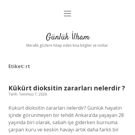
menüyü
Anasayfa
aç
Gizlilik Politikası
Günlük İlham
Yasal Uyarı
Meraklı gözlere hitap eden kısa bilgiler ve notlar.
Hakkımızda
Etiket:
rt
Kükürt dioksitin zararları nelerdir ?
Tarih: Temmuz 7, 2026
Kükürt dioksitin zararları nelerdir? Günlük hayatın
içinde görünmeyen bir tehdit Ankara’da yaşayan 28
yaşında biri olarak, sabah işe giderken burnuma
çarpan kuru ve keskin havayı artık daha farklı bir