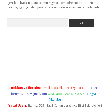
içerikleri,
backlinkpanelicomtr@gmail.com
adresine bildirmeniz
halinde, ilgili içerikler yasal süre içerisinde sitemizden kaldırılacaktır.
Arama
en bahis siteleri
betexper güncel giriş
Reklam ve İletişim:
E-mail:
backlinkpaneli@gmail.com
Teams:
forumhizmeti@gmail.com
Whatsapp: 0262 606 0 726
Telegram:
@karabul
Yasal Uyarı:
Sitemiz, 5651 Sayılı Kanun gereğince Bilgi Teknolojileri