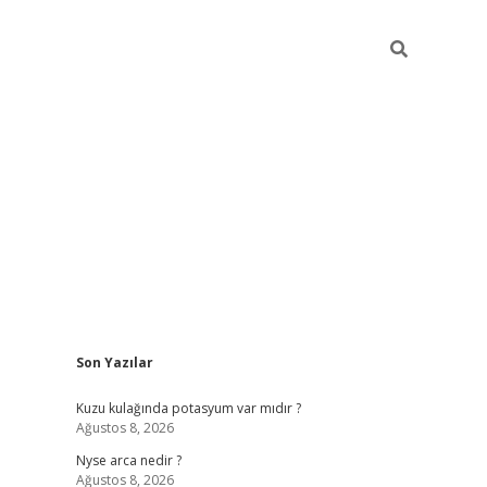
Sidebar
Son Yazılar
elexbet giriş
bonus veren bahis 
Kuzu kulağında potasyum var mıdır ?
Ağustos 8, 2026
Nyse arca nedir ?
Ağustos 8, 2026