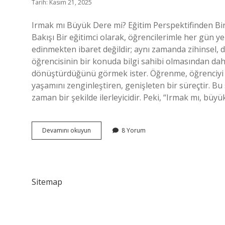
Tarih: Kasım 21, 2025
Irmak mı Büyük Dere mi? Eğitim Perspektifinden Bi
Bakışı Bir eğitimci olarak, öğrencilerimle her gün y
edinmekten ibaret değildir; aynı zamanda zihinsel, 
öğrencisinin bir konuda bilgi sahibi olmasından dah
dönüştürdüğünü görmek ister. Öğrenme, öğrenciyi s
yaşamını zenginleştiren, genişleten bir süreçtir. Bu 
zaman bir şekilde ilerleyicidir. Peki, “Irmak mı, bü
Irmak
Devamını okuyun
8 Yorum
mı
büyük
dere
mi
?
Sitemap