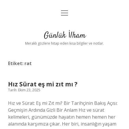
menüyü
Anasayfa
aç
Gizlilik Politikası
Günlük İlham
Yasal Uyarı
Meraklı gözlere hitap eden kısa bilgiler ve notlar.
Hakkımızda
Etiket:
rat
Hız Sürat eş mi zıt mı ?
Tarih: Ekim 23, 2025
Hız ve Sürat: Eş mi Zıt mı? Bir Tarihçinin Bakış Açısı:
Geçmişin Ardında Gizli Bir Anlam Hız ve sürat
kelimeleri, günümüzde hayatın hemen hemen her
alanında karşımıza çıkar. Her biri, insanlığın yaşam