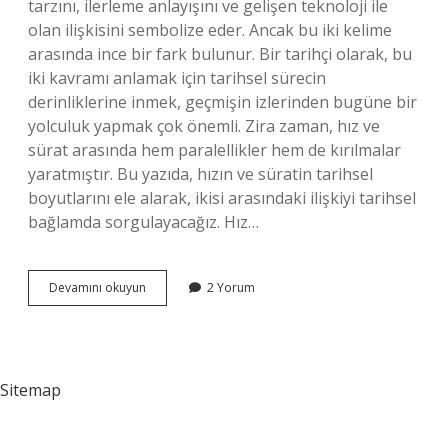
tarzını, ilerleme anlayışını ve gelişen teknoloji ile
olan ilişkisini sembolize eder. Ancak bu iki kelime
arasında ince bir fark bulunur. Bir tarihçi olarak, bu
iki kavramı anlamak için tarihsel sürecin
derinliklerine inmek, geçmişin izlerinden bugüne bir
yolculuk yapmak çok önemli. Zira zaman, hız ve
sürat arasında hem paralellikler hem de kırılmalar
yaratmıştır. Bu yazıda, hızın ve süratin tarihsel
boyutlarını ele alarak, ikisi arasındaki ilişkiyi tarihsel
bağlamda sorgulayacağız. Hız…
Hız
Devamını okuyun
2 Yorum
Sürat
eş
mi
zıt
mı
Sitemap
?