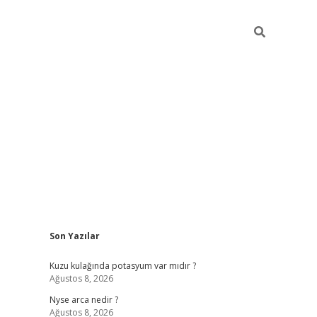
Sidebar
Son Yazılar
elexbet giriş
bonus veren bahis 
Kuzu kulağında potasyum var mıdır ?
Ağustos 8, 2026
Nyse arca nedir ?
Ağustos 8, 2026