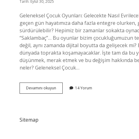
Tarih: Eylül 30, 2025
Geleneksel Çocuk Oyunları: Gelecekte Nasıl Evrilec
geçen gün hayatımıza daha fazla entegre olurken, ge
sürdürülebilir? Hepimiz bir zamanlar sokakta oynadı
“Saklambaç”… Bu oyunlar bizim çocukluğumuzun temel
değil, aynı zamanda dijital boyutta da gelişecek mi?
dünyada toprakta koşamayacaklar. İşte tam da bu y
düşünmek, merak etmek ve bu değişim hakkında beyin
neler? Geleneksel Çocuk…
Geleneksel
Devamını okuyun
14 Yorum
Çoçuk
Oyunları
nelerdir
5
sınıf
Sitemap
?