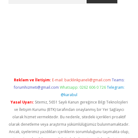
n bahis siteleri
betexper güncel giriş
Reklam ve İletişim:
E-mail:
backlinkpaneli@gmail.com
Teams:
forumhizmeti@gmail.com
Whatsapp: 0262 606 0 726
Telegram:
@karabul
Yasal Uyarı:
Sitemiz, 5651 Sayılı Kanun gereğince Bilgi Teknolojileri
ve İletişim Kurumu (BTK) tarafından onaylanmış bir Yer Sağlayıcı
olarak hizmet vermektedir. Bu nedenle, sitedeki içerikleri proaktif
olarak denetleme veya araştırma yükümlülüğümüz bulunmamaktadır.
Ancak, üyelerimiz yazdıkları içeriklerin sorumluluğunu taşımakta olup,