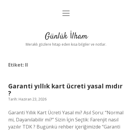
menüyü
Anasayfa
aç
Gizlilik Politikası
Günlük İlham
Yasal Uyarı
Meraklı gözlere hitap eden kısa bilgiler ve notlar.
Hakkımızda
Etiket:
ll
Garanti yıllık kart ücreti yasal mıdır
?
Tarih: Haziran 23, 2026
Garanti Yıllık Kart Ücreti Yasal mı? Asıl Soru: “Normal
mi, Dayanılabilir mi?” Sizin İçin Seçtik: Farenjit nasıl
yazılır TDK ? Bugünkü rehber içeriğimizde “Garanti