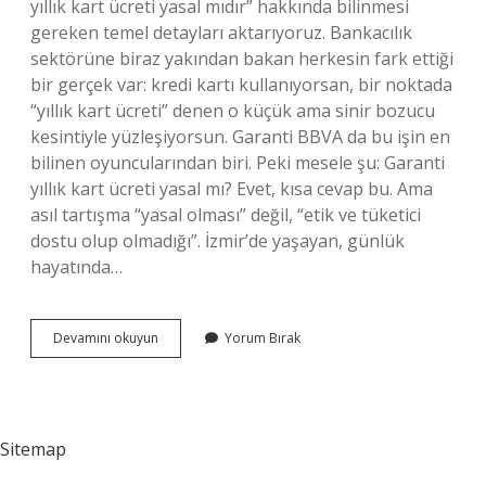
yıllık kart ücreti yasal mıdır” hakkında bilinmesi
gereken temel detayları aktarıyoruz. Bankacılık
sektörüne biraz yakından bakan herkesin fark ettiği
bir gerçek var: kredi kartı kullanıyorsan, bir noktada
“yıllık kart ücreti” denen o küçük ama sinir bozucu
kesintiyle yüzleşiyorsun. Garanti BBVA da bu işin en
bilinen oyuncularından biri. Peki mesele şu: Garanti
yıllık kart ücreti yasal mı? Evet, kısa cevap bu. Ama
asıl tartışma “yasal olması” değil, “etik ve tüketici
dostu olup olmadığı”. İzmir’de yaşayan, günlük
hayatında…
Garanti
Devamını okuyun
Yorum Bırak
yıllık
kart
ücreti
yasal
mıdır
Sitemap
?