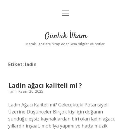
menüyü
Anasayfa
aç
Gizlilik Politikası
Günlük İlham
Yasal Uyarı
Meraklı gözlere hitap eden kısa bilgiler ve notlar.
Hakkımızda
Etiket:
ladin
Ladin ağacı kaliteli mi ?
Tarih: Kasım 20, 2025
Ladin Ağacı Kaliteli mi? Gelecekteki Potansiyeli
Üzerine Düşünceler Birçok kişi için doğanın
sunduğu eşsiz kaynaklardan biri olan ladin ağacı,
yıllardır inşaat, mobilya yapımı ve hatta müzik