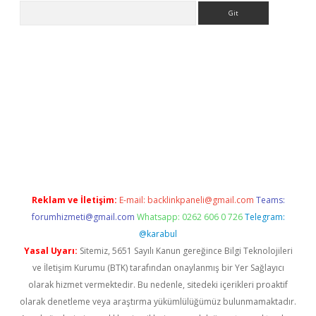
Arama
en bahis siteleri
betexper güncel giriş
Reklam ve İletişim:
E-mail:
backlinkpaneli@gmail.com
Teams:
forumhizmeti@gmail.com
Whatsapp: 0262 606 0 726
Telegram:
@karabul
Yasal Uyarı:
Sitemiz, 5651 Sayılı Kanun gereğince Bilgi Teknolojileri
ve İletişim Kurumu (BTK) tarafından onaylanmış bir Yer Sağlayıcı
olarak hizmet vermektedir. Bu nedenle, sitedeki içerikleri proaktif
olarak denetleme veya araştırma yükümlülüğümüz bulunmamaktadır.