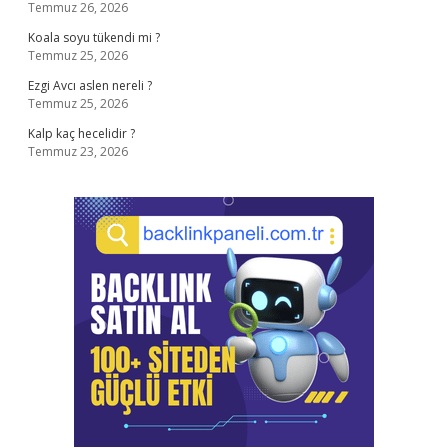
Temmuz 26, 2026
Koala soyu tükendi mi ?
Temmuz 25, 2026
Ezgi Avcı aslen nereli ?
Temmuz 25, 2026
Kalp kaç hecelidir ?
Temmuz 23, 2026