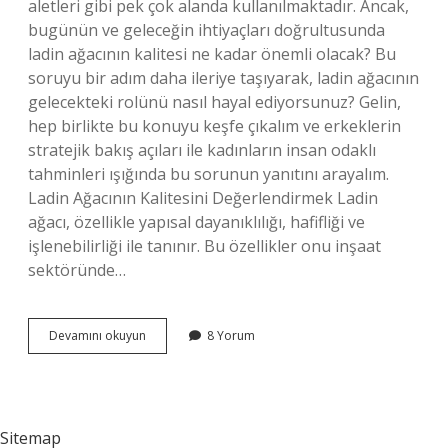
aletleri gibi pek çok alanda kullanılmaktadır. Ancak,
bugünün ve geleceğin ihtiyaçları doğrultusunda
ladin ağacının kalitesi ne kadar önemli olacak? Bu
soruyu bir adım daha ileriye taşıyarak, ladin ağacının
gelecekteki rolünü nasıl hayal ediyorsunuz? Gelin,
hep birlikte bu konuyu keşfe çıkalım ve erkeklerin
stratejik bakış açıları ile kadınların insan odaklı
tahminleri ışığında bu sorunun yanıtını arayalım.
Ladin Ağacının Kalitesini Değerlendirmek Ladin
ağacı, özellikle yapısal dayanıklılığı, hafifliği ve
işlenebilirliği ile tanınır. Bu özellikler onu inşaat
sektöründe…
Ladin
Devamını okuyun
8 Yorum
ağacı
kaliteli
mi
?
Sitemap