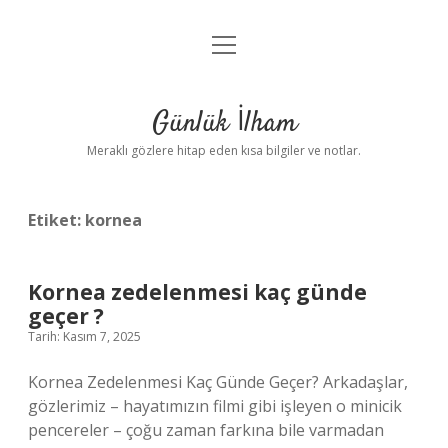
menüyü
Anasayfa
aç
Gizlilik Politikası
Günlük İlham
Yasal Uyarı
Meraklı gözlere hitap eden kısa bilgiler ve notlar.
Hakkımızda
Etiket:
kornea
Kornea zedelenmesi kaç günde
geçer ?
Tarih: Kasım 7, 2025
Kornea Zedelenmesi Kaç Günde Geçer? Arkadaşlar,
gözlerimiz – hayatımızın filmi gibi işleyen o minicik
pencereler – çoğu zaman farkına bile varmadan