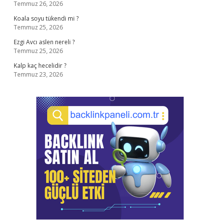
Temmuz 26, 2026
Koala soyu tükendi mi ?
Temmuz 25, 2026
Ezgi Avcı aslen nereli ?
Temmuz 25, 2026
Kalp kaç hecelidir ?
Temmuz 23, 2026