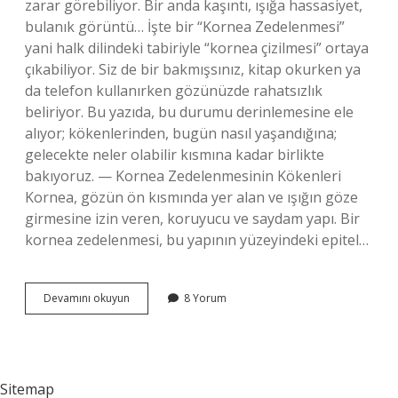
zarar görebiliyor. Bir anda kaşıntı, ışığa hassasiyet,
bulanık görüntü… İşte bir “Kornea Zedelenmesi”
yani halk dilindeki tabiriyle “kornea çizilmesi” ortaya
çıkabiliyor. Siz de bir bakmışsınız, kitap okurken ya
da telefon kullanırken gözünüzde rahatsızlık
beliriyor. Bu yazıda, bu durumu derinlemesine ele
alıyor; kökenlerinden, bugün nasıl yaşandığına;
gelecekte neler olabilir kısmına kadar birlikte
bakıyoruz. — Kornea Zedelenmesinin Kökenleri
Kornea, gözün ön kısmında yer alan ve ışığın göze
girmesine izin veren, koruyucu ve saydam yapı. Bir
kornea zedelenmesi, bu yapının yüzeyindeki epitel…
Kornea
Devamını okuyun
8 Yorum
zedelenmesi
kaç
günde
geçer
?
Sitemap