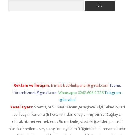
Arama
n bahis siteleri
betexper güncel giriş
Reklam ve İletişim:
E-mail:
backlinkpaneli@gmail.com
Teams:
forumhizmeti@gmail.com
Whatsapp: 0262 606 0 726
Telegram:
@karabul
Yasal Uyarı:
Sitemiz, 5651 Sayılı Kanun gereğince Bilgi Teknolojileri
ve İletişim Kurumu (BTK) tarafından onaylanmış bir Yer Sağlayıcı
olarak hizmet vermektedir. Bu nedenle, sitedeki içerikleri proaktif
olarak denetleme veya araştırma yükümlülüğümüz bulunmamaktadır.