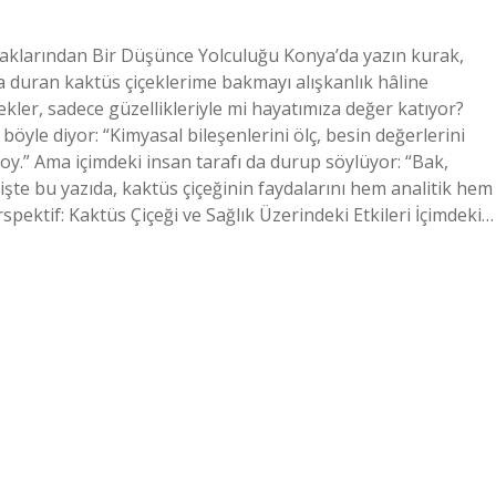
kaklarından Bir Düşünce Yolculuğu Konya’da yazın kurak,
a duran kaktüs çiçeklerime bakmayı alışkanlık hâline
ler, sadece güzellikleriyle mi hayatımıza değer katıyor?
öyle diyor: “Kimyasal bileşenlerini ölç, besin değerlerini
 koy.” Ama içimdeki insan tarafı da durup söylüyor: “Bak,
e işte bu yazıda, kaktüs çiçeğinin faydalarını hem analitik hem
spektif: Kaktüs Çiçeği ve Sağlık Üzerindeki Etkileri İçimdeki…