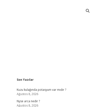
Sidebar
Son Yazılar
elexbet giriş
bonus veren bahis 
Kuzu kulağında potasyum var mıdır ?
Ağustos 8, 2026
Nyse arca nedir ?
Ağustos 8, 2026