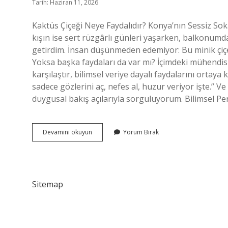
Tarih: Haziran 11, 2026
Kaktüs Çiçeği Neye Faydalıdır? Konya’nın Sessiz So
kışın ise sert rüzgârlı günleri yaşarken, balkonumd
getirdim. İnsan düşünmeden edemiyor: Bu minik çiçek
Yoksa başka faydaları da var mı? İçimdeki mühendis b
karşılaştır, bilimsel veriye dayalı faydalarını ortaya
sadece gözlerini aç, nefes al, huzur veriyor işte.” V
duygusal bakış açılarıyla sorguluyorum. Bilimsel Per
Kaktüs
Devamını okuyun
Yorum Bırak
çiçeği
nerede
durmalı
?
Sitemap