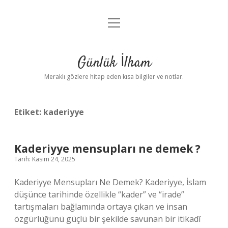
menüyü
Anasayfa
aç
Gizlilik Politikası
Günlük İlham
Yasal Uyarı
Meraklı gözlere hitap eden kısa bilgiler ve notlar.
Hakkımızda
Etiket:
kaderiyye
Kaderiyye mensupları ne demek ?
Tarih: Kasım 24, 2025
Kaderiyye Mensupları Ne Demek? Kaderiyye, İslam
düşünce tarihinde özellikle “kader” ve “irade”
tartışmaları bağlamında ortaya çıkan ve insan
özgürlüğünü güçlü bir şekilde savunan bir itikadî