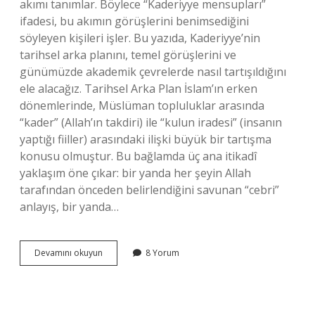
akımı tanımlar. Böylece “Kaderiyye mensupları”
ifadesi, bu akımın görüşlerini benimsediğini
söyleyen kişileri işler. Bu yazıda, Kaderiyye’nin
tarihsel arka planını, temel görüşlerini ve
günümüzde akademik çevrelerde nasıl tartışıldığını
ele alacağız. Tarihsel Arka Plan İslam’ın erken
dönemlerinde, Müslüman topluluklar arasında
“kader” (Allah’ın takdiri) ile “kulun iradesi” (insanın
yaptığı fiiller) arasındaki ilişki büyük bir tartışma
konusu olmuştur. Bu bağlamda üç ana itikadî
yaklaşım öne çıkar: bir yanda her şeyin Allah
tarafından önceden belirlendiğini savunan “cebri”
anlayış, bir yanda…
Kaderiyye
Devamını okuyun
8 Yorum
mensupları
ne
demek
?