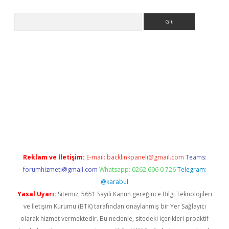
Arama
en bahis siteleri
betexper güncel giriş
Reklam ve İletişim:
E-mail:
backlinkpaneli@gmail.com
Teams:
forumhizmeti@gmail.com
Whatsapp: 0262 606 0 726
Telegram:
@karabul
Yasal Uyarı:
Sitemiz, 5651 Sayılı Kanun gereğince Bilgi Teknolojileri
ve İletişim Kurumu (BTK) tarafından onaylanmış bir Yer Sağlayıcı
olarak hizmet vermektedir. Bu nedenle, sitedeki içerikleri proaktif