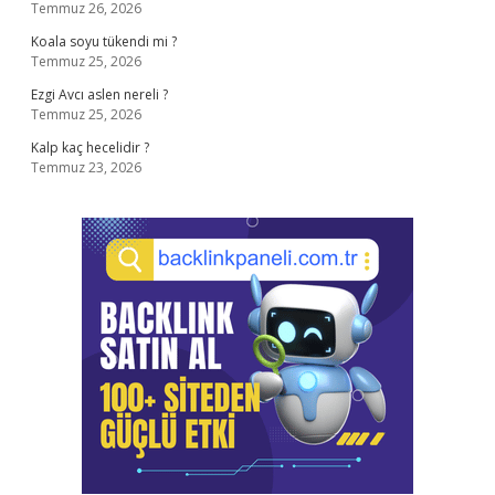
Temmuz 26, 2026
Koala soyu tükendi mi ?
Temmuz 25, 2026
Ezgi Avcı aslen nereli ?
Temmuz 25, 2026
Kalp kaç hecelidir ?
Temmuz 23, 2026