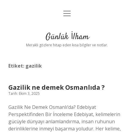
menüyü
Anasayfa
aç
Gizlilik Politikası
Günlük İlham
Yasal Uyarı
Meraklı gözlere hitap eden kısa bilgiler ve notlar.
Hakkımızda
Etiket:
gazilik
Gazilik ne demek Osmanlıda ?
Tarih: Ekim 3, 2025
Gazilik Ne Demek Osmanlı’da? Edebiyat
Perspektifinden Bir İnceleme Edebiyat, kelimelerin
gücüyle dünyayı anlamlandırma, insan ruhunun
derinliklerine inmeyi başarma yoludur. Her kelime,