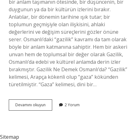
bir anlam taşımanın ötesinde, bir düşüncenin, bir
duygunun ya da bir kültürün izlerini bırakır.
Anlatılar, bir dönemin tarihine ışık tutar; bir
toplumun geçmişiyle olan ilişkisini, ahlaki
değerlerini ve değişim süreçlerini gözler önüne
serer. Osmanlı’daki “gazilik” kavramı da tam olarak
böyle bir anlam katmanına sahiptir. Hem bir askeri
unvan hem de toplumsal bir değer olarak Gazilik,
Osmanlı’da edebi ve kültürel anlamda derin izler
bırakmıştır. Gazilik Ne Demek Osmanlı’da? “Gazilik”
kelimesi, Arapça kökenli olup “gaza” kökünden
türetilmiştir. “Gaza” kelimesi, dini bir…
Gazilik
Devamını okuyun
2 Yorum
ne
demek
Osmanlıda
?
Sitemap