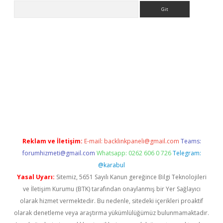
Arama
n bahis siteleri
betexper güncel giriş
Reklam ve İletişim:
E-mail:
backlinkpaneli@gmail.com
Teams:
forumhizmeti@gmail.com
Whatsapp: 0262 606 0 726
Telegram:
@karabul
Yasal Uyarı:
Sitemiz, 5651 Sayılı Kanun gereğince Bilgi Teknolojileri
ve İletişim Kurumu (BTK) tarafından onaylanmış bir Yer Sağlayıcı
olarak hizmet vermektedir. Bu nedenle, sitedeki içerikleri proaktif
olarak denetleme veya araştırma yükümlülüğümüz bulunmamaktadır.