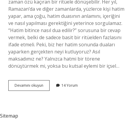
zaman özü kaçıran bir ritüele dönüşebilir. Her yıl,
Ramazan’da ve diğer zamanlarda, yüzlerce kişi hatim
yapar, ama çoğu, hatim duasının anlamını, içeriğini
ve nasıl yapılması gerektiğini yeterince sorgulamaz.
“Hatim bitince nasıl dua edilir?” sorusuna bir cevap
vermek, belki de sadece basit bir ritüelden fazlasını
ifade etmeli. Peki, biz her hatim sonunda duaları
yaparken gerçekten neyi kutluyoruz? Asıl
maksadımız ne? Yalnızca hatmi bir törene
dönüştürmek mi, yoksa bu kutsal eylemi bir içsel…
Hatim
Devamını okuyun
14 Yorum
bitince
nasıl
dua
edilir
?
Sitemap