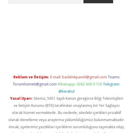
n bahis siteleri
betexper güncel giriş
Reklam ve İletişim:
E-mail:
backlinkpaneli@gmail.com
Teams:
forumhizmeti@gmail.com
Whatsapp: 0262 606 0 726
Telegram:
@karabul
Yasal Uyarı:
Sitemiz, 5651 Sayılı Kanun gereğince Bilgi Teknolojileri
ve İletişim Kurumu (BTK) tarafından onaylanmış bir Yer Sağlayıcı
olarak hizmet vermektedir. Bu nedenle, sitedeki içerikleri proaktif
olarak denetleme veya araştırma yükümlülüğümüz bulunmamaktadır.
Ancak, üyelerimiz yazdıkları içeriklerin sorumluluğunu taşımakta olup,