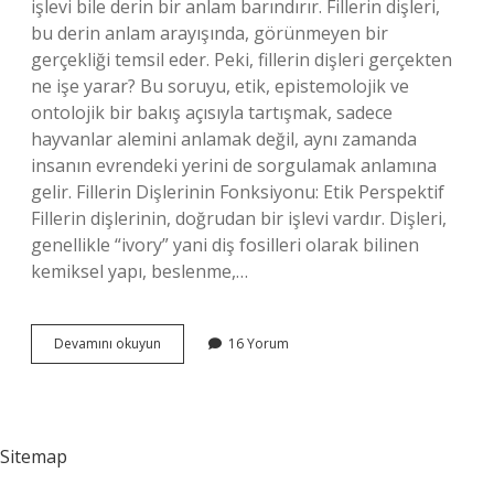
işlevi bile derin bir anlam barındırır. Fillerin dişleri,
bu derin anlam arayışında, görünmeyen bir
gerçekliği temsil eder. Peki, fillerin dişleri gerçekten
ne işe yarar? Bu soruyu, etik, epistemolojik ve
ontolojik bir bakış açısıyla tartışmak, sadece
hayvanlar alemini anlamak değil, aynı zamanda
insanın evrendeki yerini de sorgulamak anlamına
gelir. Fillerin Dişlerinin Fonksiyonu: Etik Perspektif
Fillerin dişlerinin, doğrudan bir işlevi vardır. Dişleri,
genellikle “ivory” yani diş fosilleri olarak bilinen
kemiksel yapı, beslenme,…
Fillerin
Devamını okuyun
16 Yorum
dişleri
ne
işe
yarar
?
Sitemap