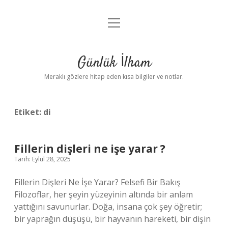
menüyü
Anasayfa
aç
Gizlilik Politikası
Günlük İlham
Yasal Uyarı
Meraklı gözlere hitap eden kısa bilgiler ve notlar.
Hakkımızda
Etiket:
di
Fillerin dişleri ne işe yarar ?
Tarih: Eylül 28, 2025
Fillerin Dişleri Ne İşe Yarar? Felsefi Bir Bakış
Filozoflar, her şeyin yüzeyinin altında bir anlam
yattığını savunurlar. Doğa, insana çok şey öğretir;
bir yaprağın düşüşü, bir hayvanın hareketi, bir dişin