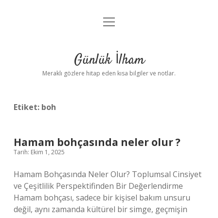
menüyü
Anasayfa
aç
Gizlilik Politikası
Günlük İlham
Yasal Uyarı
Meraklı gözlere hitap eden kısa bilgiler ve notlar.
Hakkımızda
Etiket:
boh
Hamam bohçasında neler olur ?
Tarih: Ekim 1, 2025
Hamam Bohçasında Neler Olur? Toplumsal Cinsiyet
ve Çeşitlilik Perspektifinden Bir Değerlendirme
Hamam bohçası, sadece bir kişisel bakım unsuru
değil, aynı zamanda kültürel bir simge, geçmişin