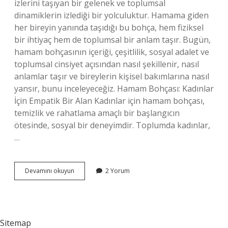
izlerini taşıyan bir gelenek ve toplumsal
dinamiklerin izlediği bir yolculuktur. Hamama giden
her bireyin yanında taşıdığı bu bohça, hem fiziksel
bir ihtiyaç hem de toplumsal bir anlam taşır. Bugün,
hamam bohçasının içeriği, çeşitlilik, sosyal adalet ve
toplumsal cinsiyet açısından nasıl şekillenir, nasıl
anlamlar taşır ve bireylerin kişisel bakımlarına nasıl
yansır, bunu inceleyeceğiz. Hamam Bohçası: Kadınlar
İçin Empatik Bir Alan Kadınlar için hamam bohçası,
temizlik ve rahatlama amaçlı bir başlangıcın
ötesinde, sosyal bir deneyimdir. Toplumda kadınlar,
…
Hamam
Devamını okuyun
2 Yorum
bohçasında
neler
olur
?
Sitemap