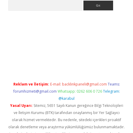
Arama
n bahis siteleri
betexper güncel giriş
Reklam ve İletişim:
E-mail:
backlinkpaneli@gmail.com
Teams:
forumhizmeti@gmail.com
Whatsapp: 0262 606 0 726
Telegram:
@karabul
Yasal Uyarı:
Sitemiz, 5651 Sayılı Kanun gereğince Bilgi Teknolojileri
ve İletişim Kurumu (BTK) tarafından onaylanmış bir Yer Sağlayıcı
olarak hizmet vermektedir. Bu nedenle, sitedeki içerikleri proaktif
olarak denetleme veya araştırma yükümlülüğümüz bulunmamaktadır.