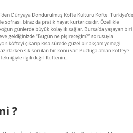
’den Dünyaya Dondurulmuş Köfte Kültürü Köfte, Türkiye’d
e sofrası, biraz da pratik hayat kurtarıcısıdır. Özellikle
 yoğun günlerde büyük kolaylık sağlar. Bursa’da yaşayan biri
p eve geldiğinizde “Bugün ne pişireceğim?” sorusuyla
on köfteyi çıkarıp kısa sürede güzel bir akşam yemeği
zırlarken sık sorulan bir konu var: Buzluğa atılan köfteye
niğiyle ilgili değil. Köftenin…
mi ?