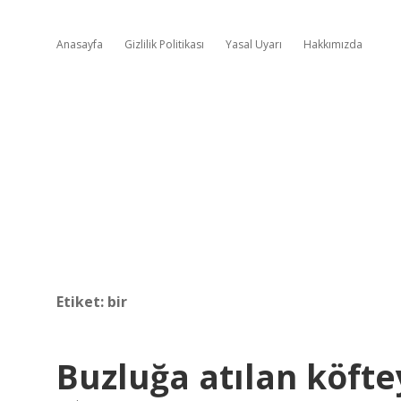
Anasayfa
Gizlilik Politikası
Yasal Uyarı
Hakkımızda
Etiket:
bir
Buzluğa atılan köft