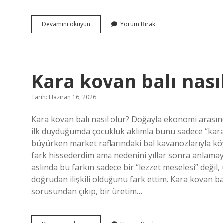
Aval
Devamını okuyun
Yorum Bırak
ile
ciro
arasındaki
fark
nedir
Kara kovan balı nasıl
?
Tarih: Haziran 16, 2026
Kara kovan balı nasıl olur? Doğayla ekonomi arasın
ilk duyduğumda çocukluk aklımla bunu sadece “karan
büyürken market raflarındaki bal kavanozlarıyla kö
fark hissederdim ama nedenini yıllar sonra anlama
aslında bu farkın sadece bir “lezzet meselesi” değil
doğrudan ilişkili olduğunu fark ettim. Kara kovan ba
sorusundan çıkıp, bir üretim…