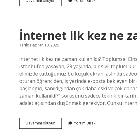
Kara
Devamını okuyun
Yorum Bırak
kovan
balı
nasıl
olur
?
İnternet ilk kez ne z
Tarih: Haziran 10, 2026
İnternet ilk kez ne zaman kullanıldı? Toplumsal Cinsi
İstanbul’da yaşayan, 29 yaşında, bir sivil toplum k
elimizde tuttuğumuz bu küçük ekran, aslında sadece
oturan öğrenciden, iş yerinde e-posta bekleyen bir
başlangıcı, sanıldığından çok daha eski ve çok daha 
zaman kullanıldı?” sorusunu sadece teknik bir tarih bi
adalet açısından düşünmek gerekiyor. Çünkü interne
İnternet
Devamını okuyun
Yorum Bırak
ilk
kez