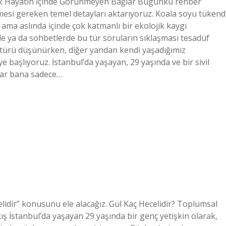
lük Hayatın İçinde Görünmeyen Bağlar Bugünkü rehber
mesi gereken temel detayları aktarıyoruz. Koala soyu tükend
 ama aslında içinde çok katmanlı bir ekolojik kaygı
de ya da sohbetlerde bu tür soruların sıklaşması tesadüf
r türü düşünürken, diğer yandan kendi yaşadığımız
e başlıyoruz. İstanbul’da yaşayan, 29 yaşında ve bir sivil
lar bana sadece…
lidir” konusunu ele alacağız. Gül Kaç Hecelidir? Toplumsal
akış İstanbul’da yaşayan 29 yaşında bir genç yetişkin olarak,