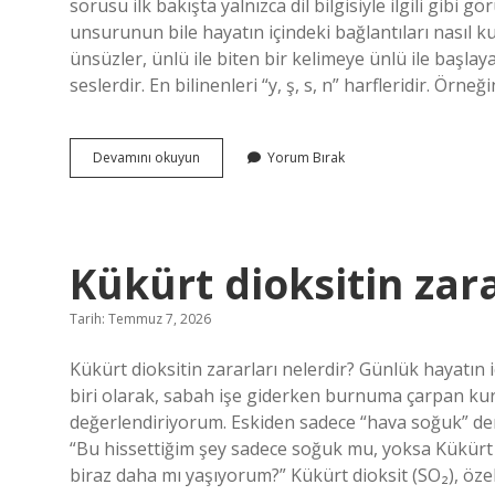
sorusu ilk bakışta yalnızca dil bilgisiyle ilgili gibi g
unsurunun bile hayatın içindeki bağlantıları nası
ünsüzler, ünlü ile biten bir kelimeye ünlü ile başlay
seslerdir. En bilinenleri “y, ş, s, n” harfleridir. Örne
Bağlayıcı
Devamını okuyun
Yorum Bırak
ünsüz
nedir
?
Kükürt dioksitin zara
Tarih: Temmuz 7, 2026
Kükürt dioksitin zararları nelerdir? Günlük hayatı
biri olarak, sabah işe giderken burnuma çarpan kuru
değerlendiriyorum. Eskiden sadece “hava soğuk” de
“Bu hissettiğim şey sadece soğuk mu, yoksa Kükürt 
biraz daha mı yaşıyorum?” Kükürt dioksit (SO₂), öze