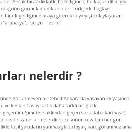
örünür. Ancak biraz dikkatle bakıldığında, bu küçük dil bilgisi
l kurduğunu görmek mümkün olur. Türkçede bağlayıcı
an bir ek geldiğinde araya girerek söyleyişi kolaylaştıran
ğin “araba-ya”, “su-yu”, “ev-in”…
rları nelerdir ?
n içinde görünmeyen bir tehdit Ankara’da yaşayan 28 yaşında
 ve keskin havayı artık daha farklı bir gözle
r geçerdim. Şimdi ise aklımdan geçen soru daha karmaşık:
dioksitin zararları nelerdir sorusunun cevabını her gün
llikle fosil yakıtların yanmasıyla ortaya çıkan, görünmez ama