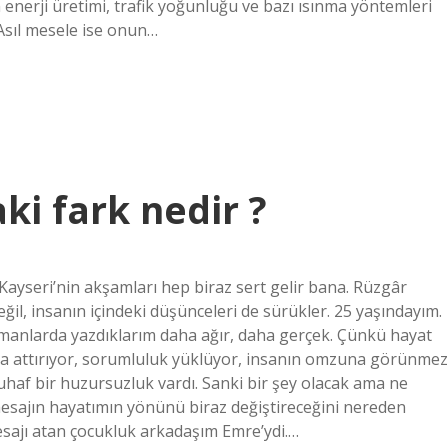
an enerji üretimi, trafik yoğunluğu ve bazı ısınma yöntemleri
Asıl mesele ise onun…
aki fark nedir ?
Kayseri’nin akşamları hep biraz sert gelir bana. Rüzgâr
l, insanın içindeki düşünceleri de sürükler. 25 yaşındayım.
amanlarda yazdıklarım daha ağır, daha gerçek. Çünkü hayat
za attırıyor, sorumluluk yüklüyor, insanın omzuna görünmez
tuhaf bir huzursuzluk vardı. Sanki bir şey olacak ama ne
esajın hayatımın yönünü biraz değiştireceğini nereden
Mesajı atan çocukluk arkadaşım Emre’ydi.…