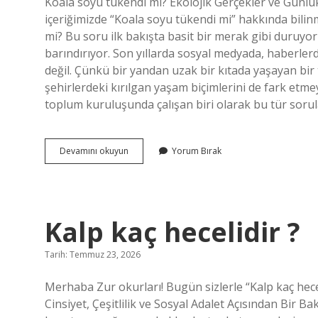
Koala soyu tükendi mi? Ekolojik Gerçekler ve Gün
içeriğimizde “Koala soyu tükendi mi” hakkında bilin
mi? Bu soru ilk bakışta basit bir merak gibi duruyor
barındırıyor. Son yıllarda sosyal medyada, haberler
değil. Çünkü bir yandan uzak bir kıtada yaşayan bi
şehirlerdeki kırılgan yaşam biçimlerini de fark etmey
toplum kuruluşunda çalışan biri olarak bu tür soru
Koala
Devamını okuyun
Yorum Bırak
soyu
tükendi
mi
?
Kalp kaç hecelidir ?
Tarih: Temmuz 23, 2026
Merhaba Zur okurları! Bugün sizlerle “Kalp kaç hece
Cinsiyet, Çeşitlilik ve Sosyal Adalet Açısından Bir B