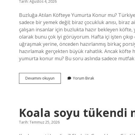
Tarih: Ağustos 4, 2026
Buzluğa Atılan Köfteye Yumurta Konur mu? Türkiye
sadece bir yemek değil; biraz çocukluk anısı, biraz ail
çalışan insanlar için buzlukta hazır bekleyen köfte,
olarak bunu çok iyi görüyorum. Hafta içi işten çıkı
uğraşmak yerine, önceden hazırlanmış birkaç porsiy
hazırlamak gerçekten büyük rahatlık. Ancak köfte ha
yumurta konur mu? Bu soru aslında sadece mutfak tek
Buzluğa
Devamını okuyun
Yorum Bırak
atılan
köfteye
yumurta
konur
mu
Koala soyu tükendi 
?
Tarih: Temmuz 25, 2026