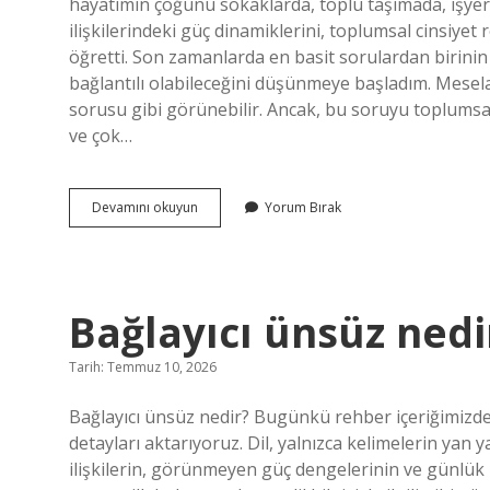
hayatımın çoğunu sokaklarda, toplu taşımada, işye
ilişkilerindeki güç dinamiklerini, toplumsal cinsiyet
öğretti. Son zamanlarda en basit sorulardan birinin bi
bağlantılı olabileceğini düşünmeye başladım. Mesela, 
sorusu gibi görünebilir. Ancak, bu soruyu toplumsal c
ve çok…
Kalp
Devamını okuyun
Yorum Bırak
kaç
hecelidir
?
Bağlayıcı ünsüz nedi
Tarih: Temmuz 10, 2026
Bağlayıcı ünsüz nedir? Bugünkü rehber içeriğimizde
detayları aktarıyoruz. Dil, yalnızca kelimelerin yan 
ilişkilerin, görünmeyen güç dengelerinin ve günlük ha