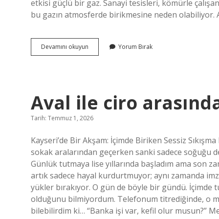
etkisi güçlü bir gaz. Sanayi tesisleri, kömürle çalış
bu gazın atmosferde birikmesine neden olabiliyor. 
Kükürt
Devamını okuyun
Yorum Bırak
dioksitin
zararları
nelerdir
?
Aval ile ciro arasınd
Tarih: Temmuz 1, 2026
Kayseri’de Bir Akşam: İçimde Biriken Sessiz Sıkışma 
sokak aralarından geçerken sanki sadece soğuğu deği
Günlük tutmaya lise yıllarında başladım ama son z
artık sadece hayal kurdurtmuyor; aynı zamanda im
yükler bırakıyor. O gün de böyle bir gündü. İçimde 
olduğunu bilmiyordum. Telefonum titrediğinde, o m
bilebilirdim ki… “Banka işi var, kefil olur musun?” 