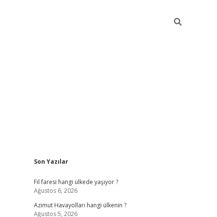
Sidebar
Son Yazılar
elexbet giriş
bonus veren bahis sitele
Fil faresi hangi ülkede yaşıyor ?
Ağustos 6, 2026
Azimut Havayolları hangi ülkenin ?
Ağustos 5, 2026